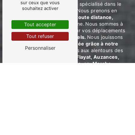
sur ceux que vous
Taxi Rémy à Aubusson
est spécialisé dans le
souhaitez activer
transport de personne.
Nous prenons en
charge
vos trajets sur toute distance,
n’importe où dans l’Hexagone.
Nous sommes à
Tout accepter
votre entière disposition pour vos déplacements
Tout refuser
personnels et professionnels.
Nous jouissons
d’une
excellente renommée grâce à notre
Personnaliser
réactivité.
Nous intervenons aux alentours des
villes suivantes :
Felletin, Flayat, Auzances,
Aubusson et Bellegarde-en-Marche.
Votre confort, notre
priorité
Taxi Rémy à Aubusson accorde une
importance particulière à votre confort.