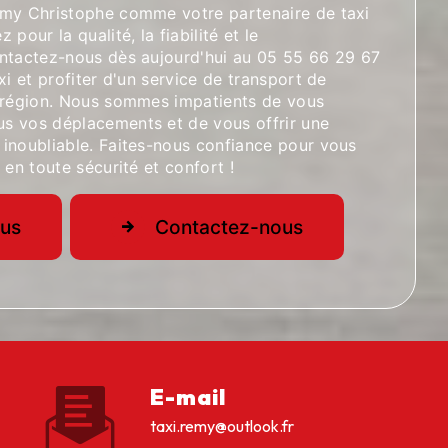
emy Christophe comme votre partenaire de taxi
pour la qualité, la fiabilité et le
ntactez-nous dès aujourd'hui au 05 55 66 29 67
xi et profiter d'un service de transport de
 région. Nous sommes impatients de vous
s vos déplacements et de vous offrir une
inoubliable. Faites-nous confiance pour vous
 en toute sécurité et confort !
lus
Contactez-nous
E-mail
taxi.remy@outlook.fr