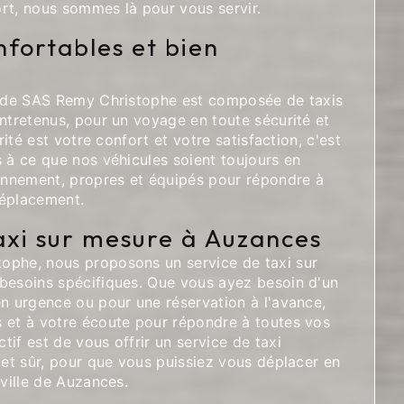
rt, nous sommes là pour vous servir.
nfortables et bien
s de SAS Remy Christophe est composée de taxis
ntretenus, pour un voyage en toute sécurité et
orité est votre confort et votre satisfaction, c'est
 à ce que nos véhicules soient toujours en
ionnement, propres et équipés pour répondre à
déplacement.
axi sur mesure à Auzances
ophe, nous proposons un service de taxi sur
besoins spécifiques. Que vous ayez besoin d'un
en urgence ou pour une réservation à l'avance,
 et à votre écoute pour répondre à toutes vos
if est de vous offrir un service de taxi
 et sûr, pour que vous puissiez vous déplacer en
 ville de Auzances.