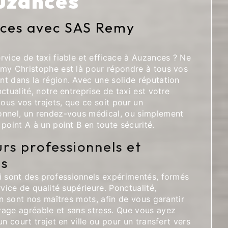
Auzances
nces avec SAS Remy
vice de taxi fiable et efficace à Auzances ? Ne
my Christophe est là pour répondre à tous vos
t dans la région. Avec une solide réputation
ctualité, notre entreprise de taxi est votre
tous vos trajets, que ce soit pour un
onnel, un rendez-vous médical, ou simplement
point A à un point B en toute sécurité.
rs professionnels et
s
i sont des professionnels expérimentés, formés
rvice de qualité supérieure. Ponctualité,
on sont nos maîtres mots, afin de vous garantir
age agréable et sans stress. Que vous ayez
n court trajet en ville ou pour un transfert vers