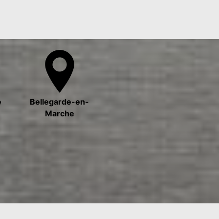
e
Bellegarde-en-
Marche