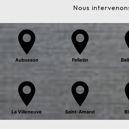
Nous intervenons
Aubusson
Felletin
Bel
La Villeneuve
Saint-Amand
B