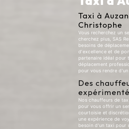
Taxi à 
Taxi à Auza
Christophe
Vous recherchez un ser
cherchez plus, SAS Re
besoins de déplacemen
d'excellence et de pon
partenaire idéal pour 
déplacement professi
pour vous rendre d'un 
Des chauffeu
expérimenté
Nos chauffeurs de tax
pour vous offrir un se
courtoisie et discréti
une expérience de voy
besoin d'un taxi pour u