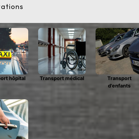
tations
ort hôpital
Transport médical
Transport
d'enfants