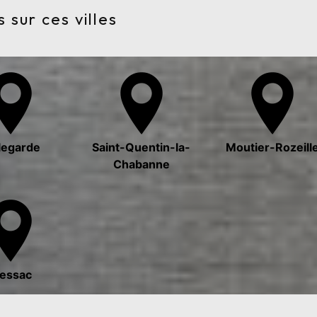
 sur ces villes
legarde
Saint-Quentin-la-
Moutier-Rozeill
Chabanne
lessac