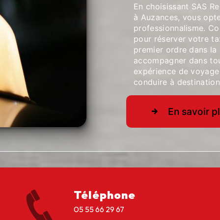
En choisissant SAS R
à Auzances, vous optez 
professionnalisme. Co
pour réserver votre ta
premier ordre dans la
accompagner dans tou
expérience de voyage 
conduire à destination
En savoir p
Téléphone
05 55 66 29 67