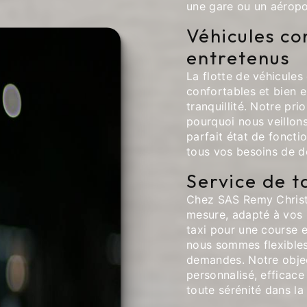
une gare ou un aéropo
Véhicules co
entretenus
La flotte de véhicule
confortables et bien e
tranquillité. Notre pri
pourquoi nous veillons
parfait état de fonct
tous vos besoins de 
Service de t
Chez SAS Remy Christ
mesure, adapté à vos 
taxi pour une course 
nous sommes flexibles
demandes. Notre object
personnalisé, efficace
toute sérénité dans la