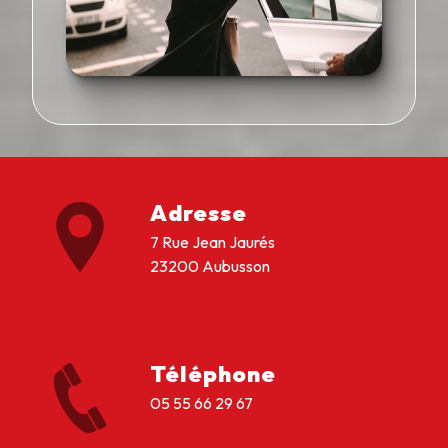
Adresse
7 Rue Jean Jaurés
23200 Aubusson
Téléphone
05 55 66 29 67