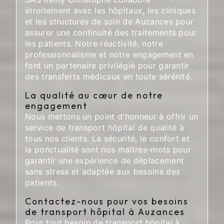
étroitement avec les hôpitaux, les cliniques
et les structures de soin de Auzances pour
assurer une continuité des traitements pour
les patients. Notre réactivité, notre
professionnalisme et notre engagement en
font un partenaire privilégié pour garantir
des transferts médicaux en toute sérénité.
La qualité au cœur de notre
engagement
Nous mettons un point d'honneur à offrir un
service de transport hôpital de qualité à
tous nos clients. La sécurité, le confort et
la ponctualité sont nos maîtres-mots pour
garantir une expérience de déplacement
sans stress et adaptée aux besoins des
patients.
Contactez-nous pour vos besoins
de transport hôpital à Auzances
Pour tout besoin de transport hôpital à