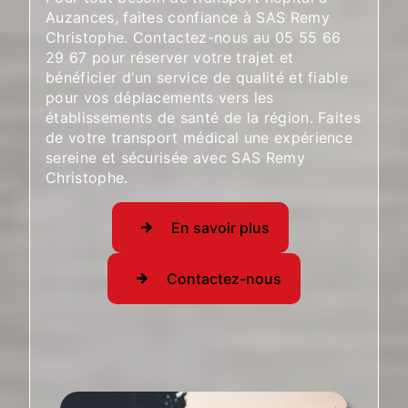
Auzances, faites confiance à SAS Remy
Christophe. Contactez-nous au 05 55 66
29 67 pour réserver votre trajet et
bénéficier d'un service de qualité et fiable
pour vos déplacements vers les
établissements de santé de la région. Faites
de votre transport médical une expérience
sereine et sécurisée avec SAS Remy
Christophe.
En savoir plus
Contactez-nous