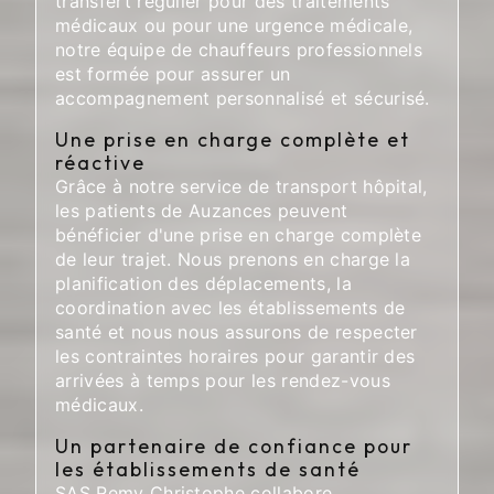
transfert régulier pour des traitements
médicaux ou pour une urgence médicale,
notre équipe de chauffeurs professionnels
est formée pour assurer un
accompagnement personnalisé et sécurisé.
Une prise en charge complète et
réactive
Grâce à notre service de transport hôpital,
les patients de Auzances peuvent
bénéficier d'une prise en charge complète
de leur trajet. Nous prenons en charge la
planification des déplacements, la
coordination avec les établissements de
santé et nous nous assurons de respecter
les contraintes horaires pour garantir des
arrivées à temps pour les rendez-vous
médicaux.
Un partenaire de confiance pour
les établissements de santé
SAS Remy Christophe collabore