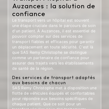
Auzances : la solution de
confiance
Le transport vers un hôpital est souvent
une étape cruciale dans le parcours de soin
d'un patient. À Auzances, il est essentiel de
pouvoir compter sur des services de
transport fiables et efficaces pour garantir
un déplacement en toute sécurité. C'est là
que SAS Remy Christophe se distingue
comme un partenaire de confiance pour
assurer des trajets vers les établissements
de santé de la région.
Des services de transport adaptés
aux besoins de chacun
SAS Remy Christophe met à disposition une
flotte de véhicules équipés et confortables
pour répondre aux besoins spécifiques de
chaque patient. Que ce soit pour un