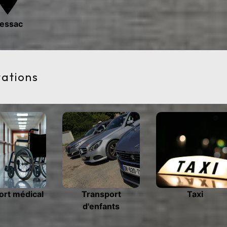
lessac
tations
ort médical
Transport
Taxi
d'enfants