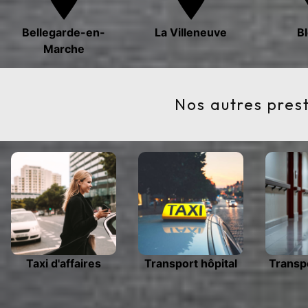
Bellegarde-en-
La Villeneuve
B
Marche
Nos autres pres
Taxi d'affaires
Transport hôpital
Transp