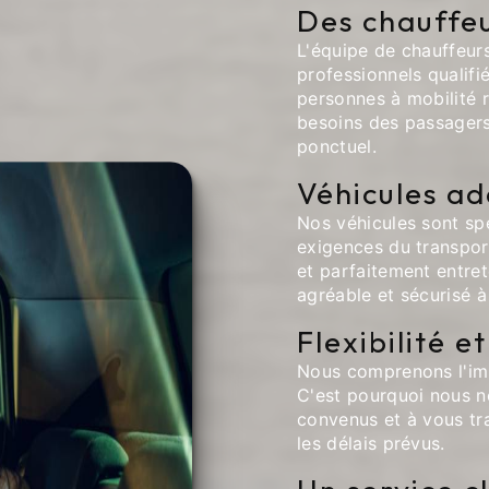
Des chauffeu
L'équipe de chauffeu
professionnels qualifi
personnes à mobilité r
besoins des passagers 
ponctuel.
Véhicules ad
Nos véhicules sont sp
exigences du transpor
et parfaitement entret
agréable et sécurisé 
Flexibilité e
Nous comprenons l'imp
C'est pourquoi nous n
convenus et à vous tra
les délais prévus.