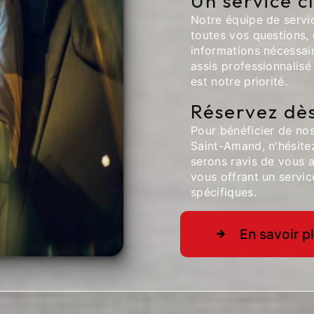
Un service cl
Notre équipe de servic
toutes vos questions, 
informations nécessair
assis professionnalis
est notre priorité.
Réservez dè
Pour bénéficier de nos
Saint-Amand, n'hésite
serons ravis de vous
vous offrant un servic
spécifiques.
En savoir p