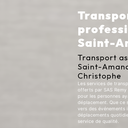
Transpor
professi
Saint-
Transport as
Saint-Aman
Christophe
Les services de trans
offerts par SAS Remy 
pour les personnes ay
déplacement. Que ce s
vers des événements 
déplacements quotidien
service de qualité.