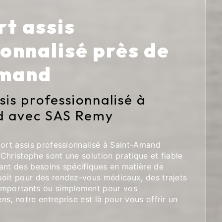
t assis
onnalisé près de
Amand
sis professionnalisé à
d avec SAS Remy
port assis professionnalisé à Saint-Amand
Christophe sont une solution pratique et fiable
ant des besoins spécifiques en matière de
oit pour des rendez-vous médicaux, des trajets
importants ou simplement pour vos
s, notre entreprise est là pour vous offrir un