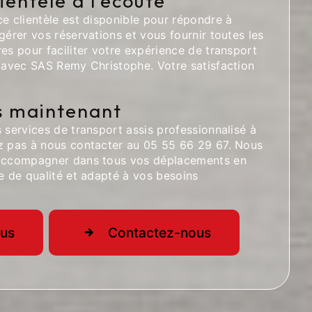
ientèle à l'écoute
e clientèle est disponible pour répondre à
gérer vos réservations et vous fournir toutes les
es pour faciliter votre expérience de transport
é avec SAS Remy Christophe. Votre satisfaction
s maintenant
 services de transport assis professionnalisé à
z pas à nous contacter au 05 55 66 29 67. Nous
 accompagner dans tous vos déplacements en
e de qualité et adapté à vos besoins
lus
Contactez-nous