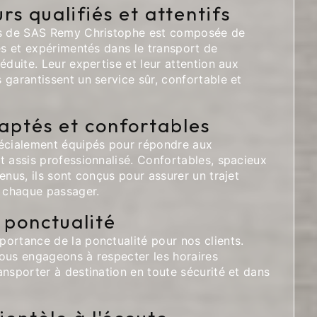
rs qualifiés et attentifs
rs de SAS Remy Christophe est composée de
és et expérimentés dans le transport de
éduite. Leur expertise et leur attention aux
garantissent un service sûr, confortable et
aptés et confortables
écialement équipés pour répondre aux
t assis professionnalisé. Confortables, spacieux
enus, ils sont conçus pour assurer un trajet
à chaque passager.
t ponctualité
ortance de la ponctualité pour nos clients.
ous engageons à respecter les horaires
nsporter à destination en toute sécurité et dans