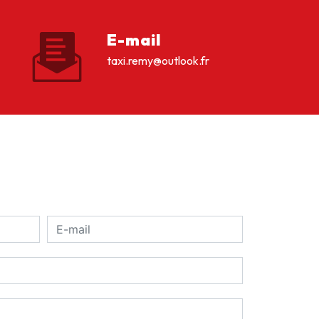
E-mail
taxi.remy@outlook.fr