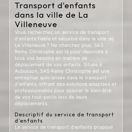
Transport d'enfants
dans la ville de La
Villeneuve
Vous recherchez un service de transport
d'enfants fiable et sécurisé dans la ville de
La Villeneuve ? Ne cherchez plus, SAS
Remy Christophe est là pour répondre à
tous vos besoins en matière de
déplacement de vos enfants. Située à
Aubusson, SAS Remy Christophe est une
entreprise spécialisée dans le transport
d'enfants, offrant des solutions adaptées et
professionnelles pour assurer le bien-être
de vos tout-petits lors de leurs
déplacements.
Descriptif du service de transport
d'enfants
Le service de transport d'enfants proposé