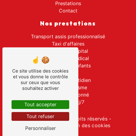
Prestations
Contact
Nos prestations
Transport assis professionnalisé
Taxi d'affaires
Transport hôpital
Transport médical
Transport d'enfants
Ce site utilise des cookies
Taxi
et vous donne le contrôle
Transport quotidien
sur ceux que vous
Taxi de tourisme
souhaitez activer
Taxi conventionné
Transport 7j/7
Tout accepter
Tout refuser
©
Vistalid
- 2026 - Tous droits réservés -
Mentions légales
-
Gestion des cookies
Personnaliser