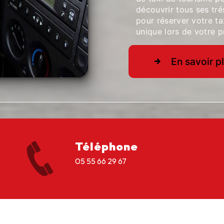
découvrir tous ses tr
pour réserver votre ta
unique lors de votre pr
En savoir p
Téléphone
05 55 66 29 67