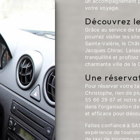
un accompagnement pro
votre voyage.
Découvrez le
Grâce au service de t
pourrez visiter les sit
Sainte-Valérie, le Ch
Jacques Chirac. Laisse
tranquillité et profit
charmante ville de la 
Une réservat
Pour réserver votre t
Christophe, rien de p
55 66 29 67 et notre 
dans l'organisation de
et efficace pour décou
Faites confiance à SA
expérience de tourisme
de taxi de tourisme po