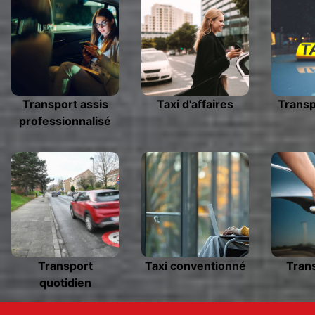
Transport assis
Taxi d'affaires
Transp
professionnalisé
Transport
Taxi conventionné
Trans
quotidien