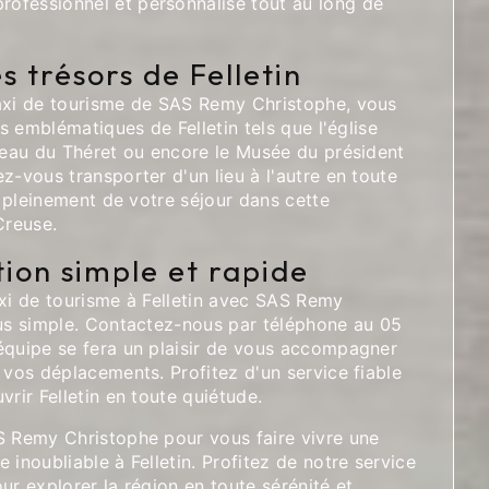
fessionnel et personnalisé tout au long de
s trésors de Felletin
axi de tourisme de SAS Remy Christophe, vous
es emblématiques de Felletin tels que l'église
âteau du Théret ou encore le Musée du président
z-vous transporter d'un lieu à l'autre en toute
ez pleinement de votre séjour dans cette
Creuse.
ion simple et rapide
axi de tourisme à Felletin avec SAS Remy
lus simple. Contactez-nous par téléphone au 05
équipe se fera un plaisir de vous accompagner
 vos déplacements. Profitez d'un service fiable
vrir Felletin en toute quiétude.
S Remy Christophe pour vous faire vivre une
 inoubliable à Felletin. Profitez de notre service
ur explorer la région en toute sérénité et