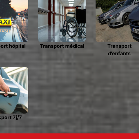
ort hôpital
Transport médical
Transport
d'enfants
port 7j/7