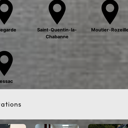
legarde
Saint-Quentin-la-
Moutier-Rozeill
Chabanne
lessac
tations