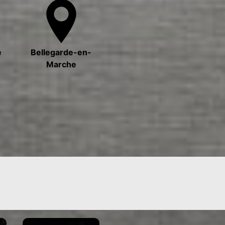
e
Bellegarde-en-
Marche