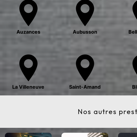
Auzances
Aubusson
Bel
La Villeneuve
Saint-Amand
B
Nos autres pres