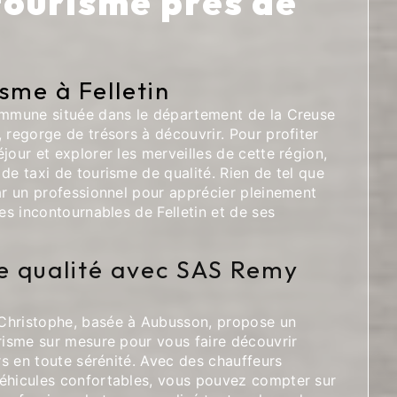
tourisme près de
isme à Felletin
ommune située dans le département de la Creuse
 regorge de trésors à découvrir. Pour profiter
jour et explorer les merveilles de cette région,
de taxi de tourisme de qualité. Rien de tel que
ar un professionnel pour apprécier pleinement
tes incontournables de Felletin et de ses
e qualité avec SAS Remy
Christophe, basée à Aubusson, propose un
risme sur mesure pour vous faire découvrir
urs en toute sérénité. Avec des chauffeurs
éhicules confortables, vous pouvez compter sur