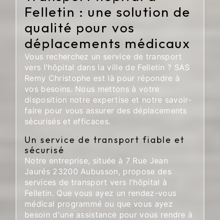
Felletin : une solution de
qualité pour vos
déplacements médicaux
Vous recherchez un service de transport
vers l'hôpital dans la ville de Felletin ? SAS
Remy Christophe est là pour répondre à
vos besoins. Nous mettons à votre
disposition notre expertise et notre savoir-
faire pour vous assurer des déplacements
sécurisés et efficaces.
Un service de transport fiable et
sécurisé
Notre entreprise, située à 7 Rue Jean
Jaurés 23200 Aubusson, propose des
services de transport vers l'hôpital à
Felletin. Que vous ayez un rendez-vous
médical programmé ou que vous ayez
besoin d'une assistance pour vous rendre à