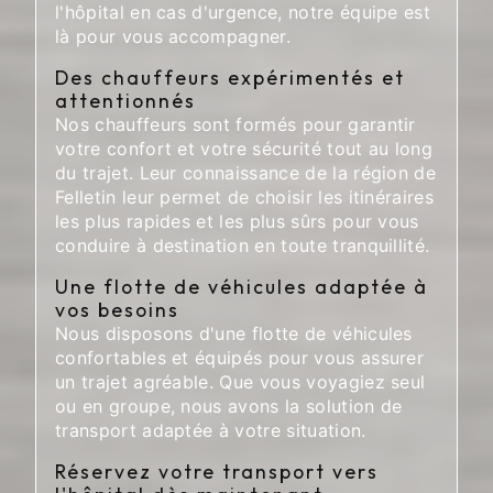
l'hôpital en cas d'urgence, notre équipe est
là pour vous accompagner.
Des chauffeurs expérimentés et
attentionnés
Nos chauffeurs sont formés pour garantir
votre confort et votre sécurité tout au long
du trajet. Leur connaissance de la région de
Felletin leur permet de choisir les itinéraires
les plus rapides et les plus sûrs pour vous
conduire à destination en toute tranquillité.
Une flotte de véhicules adaptée à
vos besoins
Nous disposons d'une flotte de véhicules
confortables et équipés pour vous assurer
un trajet agréable. Que vous voyagiez seul
ou en groupe, nous avons la solution de
transport adaptée à votre situation.
Réservez votre transport vers