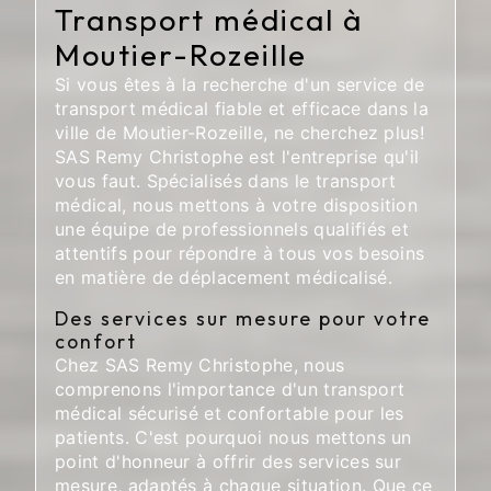
Transport médical à
Moutier-Rozeille
Si vous êtes à la recherche d'un service de
transport médical fiable et efficace dans la
ville de Moutier-Rozeille, ne cherchez plus!
SAS Remy Christophe est l'entreprise qu'il
vous faut. Spécialisés dans le transport
médical, nous mettons à votre disposition
une équipe de professionnels qualifiés et
attentifs pour répondre à tous vos besoins
en matière de déplacement médicalisé.
Des services sur mesure pour votre
confort
Chez SAS Remy Christophe, nous
comprenons l'importance d'un transport
médical sécurisé et confortable pour les
patients. C'est pourquoi nous mettons un
point d'honneur à offrir des services sur
mesure, adaptés à chaque situation. Que ce