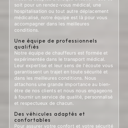
soit pour un rendez-vous médical, une
hospitalisation ou tout autre déplacement
médicalisé, notre équipe est là pour vous
accompagner dans les meilleures
conditions.
Une équipe de professionnels
qualifiés
Notre équipe de chauffeurs est formée et
expérimentée dans le transport médical.
Leur expertise et leur sens de l'écoute vous
garantissent un trajet en toute sécurité et
dans les meilleures conditions. Nous
attachons une grande importance au bien-
être de nos clients et nous nous engageons
à fournir un service de qualité, personnalisé
et respectueux de chacun.
Des véhicules adaptés et
confortables
Pour assurer votre confort et votre sécurité