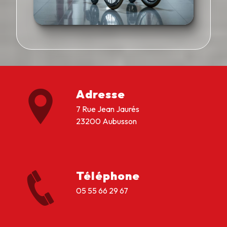
Adresse
7 Rue Jean Jaurés
23200 Aubusson
Téléphone
05 55 66 29 67