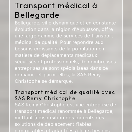
Transport médical à
Bellegarde
Bellegarde, ville dynamique et en constante
évolution dans la région d'Aubusson, offre
une large gamme de services de transport
médical de qualité. Pour répondre aux
besoins croissants de la population en
matière de déplacements médicaux
sécurisés et professionnels, de nombreuses
entreprises se sont spécialisées dans ce
domaine, et parmi elles, la SAS Remy
Christophe se démarque.
Transport médical de qualité avec
SAS Remy Christophe
SAS Remy Christophe est une entreprise de
transport médical renommée à Bellegarde,
mettant à disposition des patients des
solutions de déplacement fiables,
confortables et adaptées à leurs besoins