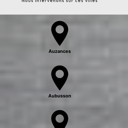
Nous intervenons sur ces villes
Auzances
Aubusson