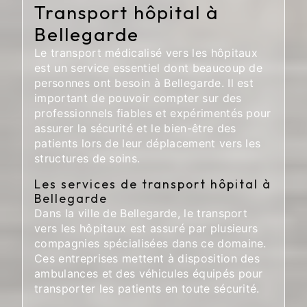
Transport hôpital à
Bellegarde
Le transport médicalisé vers les hôpitaux
est un service essentiel dont beaucoup de
personnes ont besoin à Bellegarde. Il est
important de pouvoir compter sur des
professionnels fiables et expérimentés pour
assurer la sécurité et le bien-être des
patients lors de leur déplacement vers les
structures de soins.
Les services de transport hôpital à
Bellegarde
Dans la ville de Bellegarde, le transport
vers les hôpitaux est assuré par plusieurs
compagnies spécialisées dans ce domaine.
Ces entreprises mettent à disposition des
ambulances et des véhicules équipés pour
transporter les patients en toute sécurité.