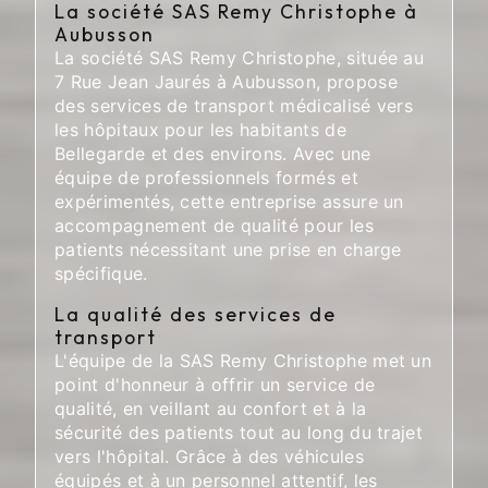
La société SAS Remy Christophe à
Aubusson
La société SAS Remy Christophe, située au
7 Rue Jean Jaurés à Aubusson, propose
des services de transport médicalisé vers
les hôpitaux pour les habitants de
Bellegarde et des environs. Avec une
équipe de professionnels formés et
expérimentés, cette entreprise assure un
accompagnement de qualité pour les
patients nécessitant une prise en charge
spécifique.
La qualité des services de
transport
L'équipe de la SAS Remy Christophe met un
point d'honneur à offrir un service de
qualité, en veillant au confort et à la
sécurité des patients tout au long du trajet
vers l'hôpital. Grâce à des véhicules
équipés et à un personnel attentif, les