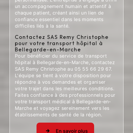
un accompagnement humain et attentif à
chaque patient, créant ainsi un lien de
confiance essentiel dans les moments
difficiles liés à la santé.
Contactez SAS Remy Christophe
pour votre transport hôpital à
Bellegarde-en-Marche
Pour bénéficier du service de transport
hôpital à Bellegarde-en-Marche, contactez
SAS Remy Christophe au 05 55 66 29 67.
L'équipe se tient à votre disposition pour
répondre à vos demandes et organiser
votre trajet dans les meilleures conditions.
Faites confiance à des professionnels pour
votre transport médical à Bellegarde-en-
Marche et voyagez sereinement vers les
établissements de santé de la région.
En savoir plus