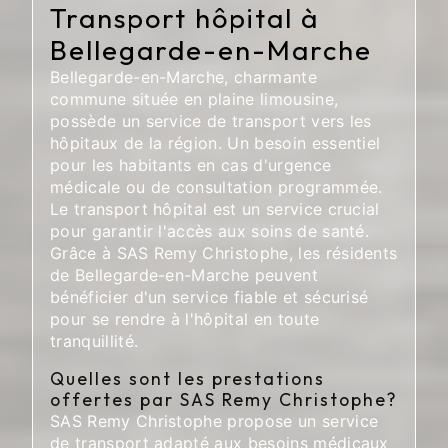
Transport hôpital à
Bellegarde-en-Marche
Bellegarde-en-Marche, charmante
commune située en plaine limousine,
possède un service de transport vers les
hôpitaux de la région. Un besoin essentiel
pour les habitants en cas d'urgence
médicale ou de consultation programmée.
Le transport hôpital est un service crucial
pour garantir l'accès aux soins de santé.
Grâce à SAS Remy Christophe, les résidents
de Bellegarde-en-Marche peuvent
bénéficier d'un service fiable et sécurisé
pour se rendre à l'hôpital en toute
tranquillité.
Quelles sont les prestations
offertes par SAS Remy Christophe?
SAS Remy Christophe propose un service
de transport adapté aux besoins médicaux