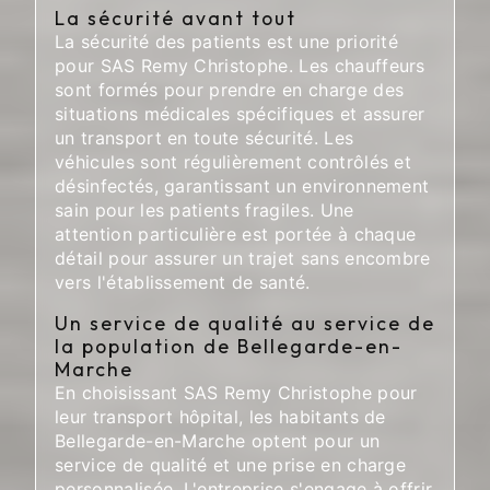
La sécurité avant tout
La sécurité des patients est une priorité
pour SAS Remy Christophe. Les chauffeurs
sont formés pour prendre en charge des
situations médicales spécifiques et assurer
un transport en toute sécurité. Les
véhicules sont régulièrement contrôlés et
désinfectés, garantissant un environnement
sain pour les patients fragiles. Une
attention particulière est portée à chaque
détail pour assurer un trajet sans encombre
vers l'établissement de santé.
Un service de qualité au service de
la population de Bellegarde-en-
Marche
En choisissant SAS Remy Christophe pour
leur transport hôpital, les habitants de
Bellegarde-en-Marche optent pour un
service de qualité et une prise en charge
personnalisée. L'entreprise s'engage à offrir