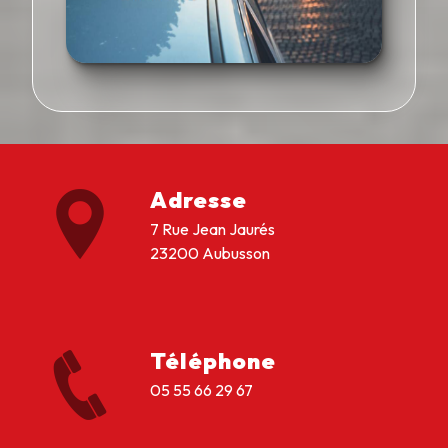
Adresse
7 Rue Jean Jaurés
23200 Aubusson
Téléphone
05 55 66 29 67