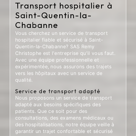
Transport hospitalier à
Saint-Quentin-la-
Chabanne
Vous cherchez un service de transport
hospitalier fiable et sécurisé à Saint-
Quentin-la-Chabanne? SAS Remy
Christophe est l'entreprise qu'il vous faut.
Avec une équipe professionnelle et
expérimentée, nous assurons des trajets
vers les hôpitaux avec un service de
qualité.
Service de transport adapté
Nous proposons un service de transport
adapté aux besoins spécifiques des
patients. Que ce soit pour des
consultations, des examens médicaux ou
des hospitalisations, notre équipe veille à
garantir un trajet confortable et sécurisé